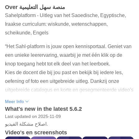
Over منصة سهل التعليمية
Sahelplatform - Uitleg van het Saoedische, Egyptische,
Iraakse curriculum: wiskunde, wetenschappen,
scheikunde, Engels
“Het Sahl-platform is jouw open kennisportaal. Geniet van
een unieke leerervaring, waarbij je met één klik op de
knop toegang hebt tot elk deel van het leerboek.
Kies de docent die bij jou past en bekijk bij iedere les,
oefening of foto een uitgebreide uitleg. Dankzij onze
uitgebreide catalogus en korte en gesegmenteerde video's
vindt u alles wat u nodig heeft om topscores te behalen.
Meer Info
Ons doel is om de gemakkelijkste en snelste manier om te
What's new in the latest 5.6.2
leren te bieden.
Last updated on 2025-11-09
اصلاح مشكلة الفيديو.
Het Sahl-platform bevat de grootste digitale bibliotheek
Video's en screenshots
met lesuitleg in de Arabische wereld. Met meer dan 2.500