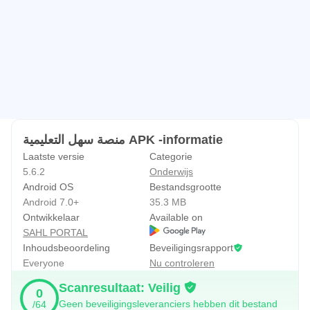
منصة سهل التعليمية APK -informatie
Laatste versie
Categorie
5.6.2
Onderwijs
Android OS
Bestandsgrootte
Android 7.0+
35.3 MB
Ontwikkelaar
Available on
SAHL PORTAL
Inhoudsbeoordeling
Beveiligingsrapport
Everyone
Nu controleren
Scanresultaat: Veilig
0
Geen beveiligingsleveranciers hebben dit bestand
/64