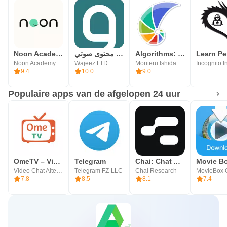
Noon Academy
وجيز: أكبر مكتبة محتوى صوتي
Algorithms: Explained and Anim
Noon Academy
Wajeez LTD
Moriteru Ishida
9.4
10.0
9.0
Populaire apps van de afgelopen 24 uur
OmeTV – Video Chat Alternatief
Telegram
Chai: Chat AI Platform
Movie B
Video Chat Alternative
Telegram FZ-LLC
Chai Research
MovieBox 
7.8
8.5
8.1
7.4