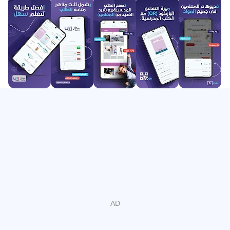
docenten, 600.000 video's en 20.000 lesuren garanderen
we een uitgebreide dekking van alle leerplannen. Of je nu
op zoek bent naar een vereenvoudigde uitleg van een
complex concept of een oplossing voor een moeilijke
oefening, je vindt het op ons platform. Wij vinden dat
onderwijs voor iedereen, op elk moment, beschikbaar
moet zijn.”