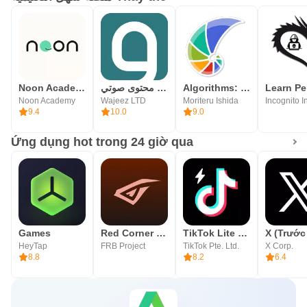
Noon Academy
وجيز: أكبر مكتبة محتوى صوتي
Algorithms: Explained and Anim
Noon Academy
Wajeez LTD
Moriteru Ishida
9.4
10.0
9.0
Ứng dụng hot trong 24 giờ qua
Games
Red Corner - Game Space
TikTok Lite - Faster TikTok
HeyTap
FRB Project
TikTok Pte. Ltd.
X Corp.
8.8
8.2
6.4