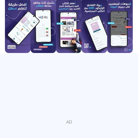
viên, 600.000 video và 20.000 giờ giảng dạy, chúng tôi
đảm bảo cung cấp toàn diện tất cả các chương trình giảng
dạy. Cho dù bạn đang tìm kiếm lời giải thích đơn giản cho
một khái niệm phức tạp hay giải pháp cho một bài tập khó,
bạn sẽ tìm thấy nó trên nền tảng của chúng tôi. Chúng tôi
tin rằng giáo dục nên có sẵn cho tất cả mọi người, bất cứ
lúc nào.”