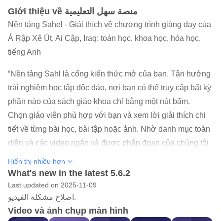
Giới thiệu về منصة سهل التعليمية
Nền tảng Sahel - Giải thích về chương trình giảng dạy của
Ả Rập Xê Út, Ai Cập, Iraq: toán học, khoa học, hóa học,
tiếng Anh
“Nền tảng Sahl là cổng kiến ​​thức mở của bạn. Tận hưởng
trải nghiệm học tập độc đáo, nơi bạn có thể truy cập bất kỳ
phần nào của sách giáo khoa chỉ bằng một nút bấm.
Chọn giáo viên phù hợp với bạn và xem lời giải thích chi
tiết về từng bài học, bài tập hoặc ảnh. Nhờ danh mục toàn
diện và các video ngắn và được phân đoạn của chúng tôi,
bạn sẽ tìm thấy mọi thứ mình cần để đạt điểm cao nhất.
Hiển thị nhiều hơn
Mục tiêu của chúng tôi là cung cấp cách học dễ dàng và
What's new in the latest 5.6.2
nhanh nhất.
Last updated on 2025-11-09
اصلاح مشكلة الفيديو.
Nền tảng Sahl bao gồm thư viện kỹ thuật số giải thích bài
Video và ảnh chụp màn hình
học lớn nhất trong thế giới Ả Rập. Với hơn 2.500 giáo