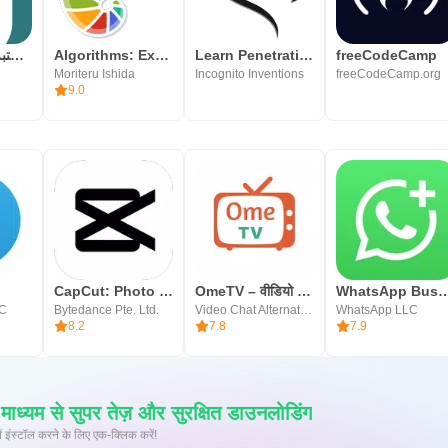
وجيز: أكبر مكتبة محتوى صوتي
Algorithms: Explained and Anim
Learn Penetration Testing
freeCodeCamp
Moriteru Ishida
Incognito Inventions
freeCodeCamp.org
9.0
CapCut: Photo & Video Editor
OmeTV – वीडियो चैट वैकल्पिक
WhatsApp Bu
LC
Bytedance Pte. Ltd.
Video Chat Alternative
WhatsApp LLC
8.2
7.8
7.9
्यम से सुपर तेज़ और सुरक्षित डाउनलोडिंग
 पर XAPK/APK फ़ाइलें इंस्टॉल करने के लिए एक-क्लिक करें!