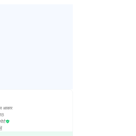
ा आकार
MB
पोर्ट
ें