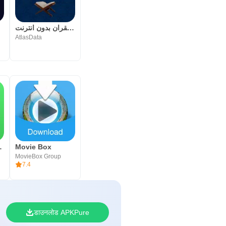
تفسير القران بدون انترنت
AtlasData
siness
Movie Box
MovieBox Group
7.4
डाउनलोड APKPure