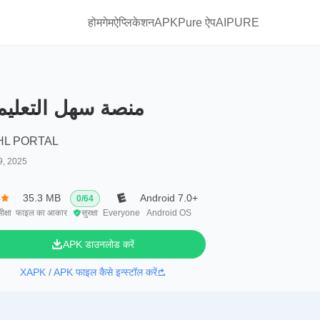
होम
गेम
ऐप्लिकेशन
APKPure ऐप
AIPURE
منصة سهل التعليم
HL PORTAL
9, 2025
4
35.3 MB
Android 7.0+
0
/
64
ीक्षा
फाइल का आकार
सुरक्षा
Everyone
Android OS
APK डाउनलोड करें
XAPK / APK फाइल कैसे इन्स्टॉल करें