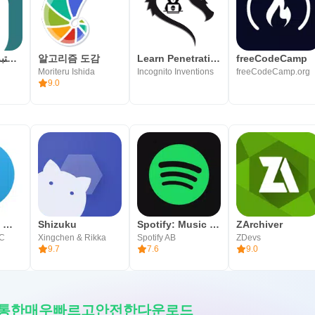
وجيز: أكبر مكتبة محتوى صوتي
알고리즘 도감
Learn Penetration Testing
freeCodeCamp
Moriteru Ishida
Incognito Inventions
freeCodeCamp.org
9.0
텔레그램 공식 앱 Telegram
Shizuku
Spotify: Music and Podcasts
ZArchiver
LC
Xingchen & Rikka
Spotify AB
ZDevs
9.7
7.6
9.0
 앱을통한매우빠르고안전한다운로드