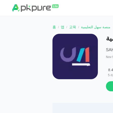
홈
앱
교육
منصة سهل التعليمية
ية
SA
Nov 
8.
5