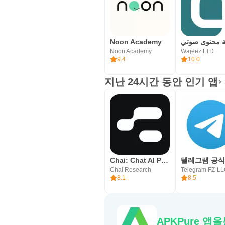
Noon Academy
Noon Academy
Wajeez LTD
9.4
10.0
지난 24시간 동안 인기 앱
Chai: Chat AI Platform
Chai Research
Telegram FZ-L
8.1
8.5
APKPure