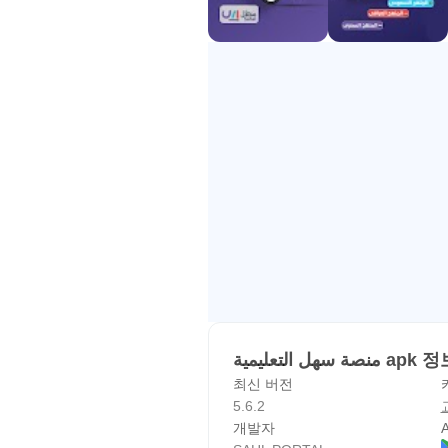
منصة سهل التعليمية ap
최신 버전
5.6.2
개발자
A