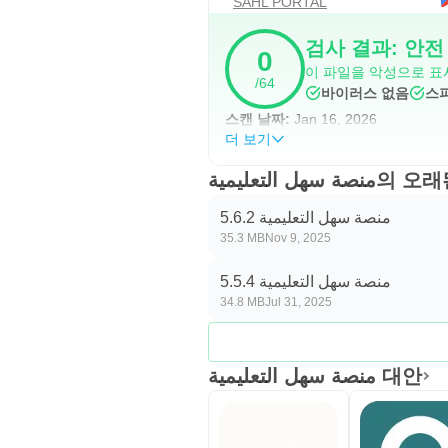
SAHL PORTAL
검사 결과: 안전
0
이 파일을 악성으로 표
/64
바이러스 없음
스
스캔 날짜:
Jan 16, 2026
더 보기
 سهل التعليمية
منصة سهل التعليمية 5.6.2
35.3 MB
Nov 9, 2025
منصة سهل التعليمية 5.5.4
34.8 MB
Jul 31, 2025
منصة سهل التعليمية 대안