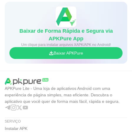
Baixar de Forma Rápida e Segura via
APKPure App
Um clique para instalar arquivos XAPK/APK no Android!
Baixar APKPure
APKPure Lite - Uma loja de aplicativos Android com uma
experiência de página simples, mas eficiente. Descubra o
aplicativo que você quer de forma mais fácil, rápida e segura.
SERVIÇO
Instalar APK