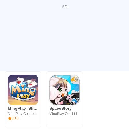
MingPlay_ShanKoeMee, BooGyi
SpaceStory
MingPlay Co., Ltd.
MingPlay Co., Ltd.
10.0