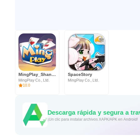
MingPlay_ShanKoeMee, BooGyi
SpaceStory
MingPlay Co., Ltd.
MingPlay Co., Ltd.
10.0
Descarga rápida y segura a tr
¡Un clic para instalar archivos XAPK/APK en Android!