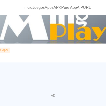
Inicio
Juegos
Apps
APKPure App
AIPURE
eloper