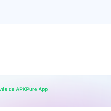
avés de APKPure App