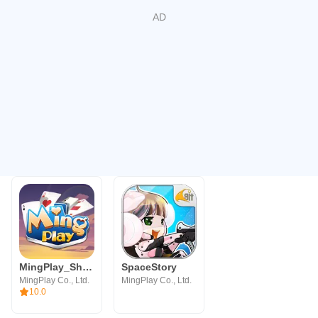
MingPlay_ShanKoeMee, BooGyi
SpaceStory
MingPlay Co., Ltd.
MingPlay Co., Ltd.
10.0