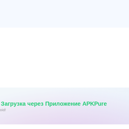
 Загрузка через Приложение APKPure
oid!