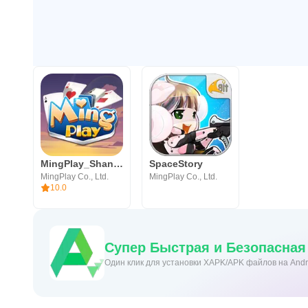
MingPlay_ShanKoeMee, BooGyi
SpaceStory
MingPlay Co., Ltd.
MingPlay Co., Ltd.
10.0
Супер Быстрая и Безопасная
Один клик для установки XAPK/APK файлов на Andr