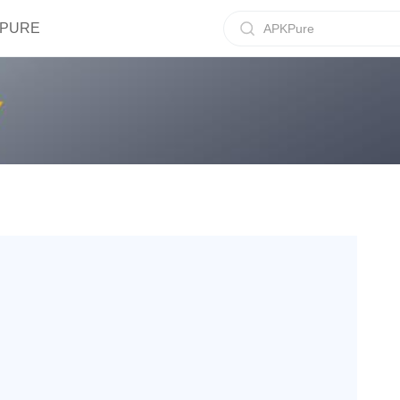
IPURE
APKPure