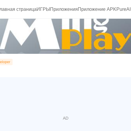
главная страница
ИГРЫ
Приложения
Приложение APKPure
A
eloper