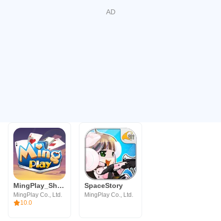
MingPlay_ShanKoeMee, BooGyi
SpaceStory
MingPlay Co., Ltd.
MingPlay Co., Ltd.
10.0