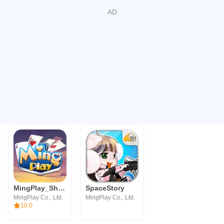
MingPlay_ShanKoeMee, BooGyi
SpaceStory
MingPlay Co., Ltd.
MingPlay Co., Ltd.
10.0