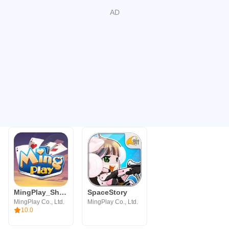
MingPlay_ShanKoeMee, BooGyi
SpaceStory
MingPlay Co., Ltd.
MingPlay Co., Ltd.
10.0