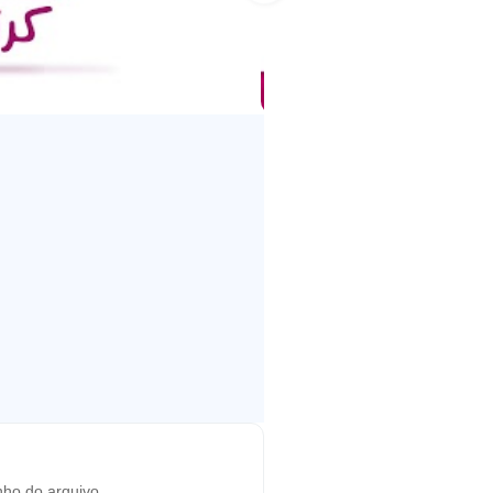
ale a pena compartilhar, que pode
em psicologia infantil e
ante a melhor experiência de
 nosso canal do YouTube terá um
árabe.
ho do arquivo