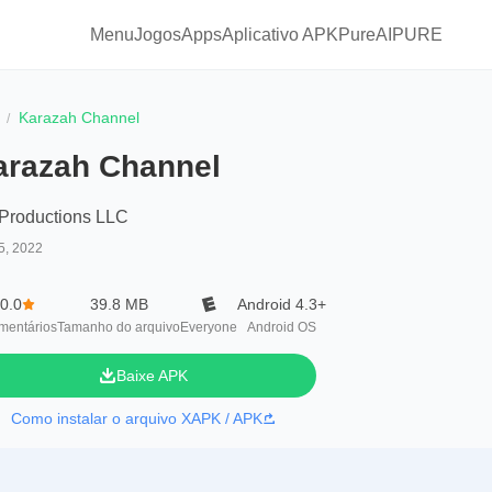
Menu
Jogos
Apps
Aplicativo APKPure
AIPURE
Karazah Channel
arazah Channel
Productions LLC
5, 2022
0.0
39.8 MB
Android 4.3+
mentários
Tamanho do arquivo
Everyone
Android OS
Baixe APK
Como instalar o arquivo XAPK / APK