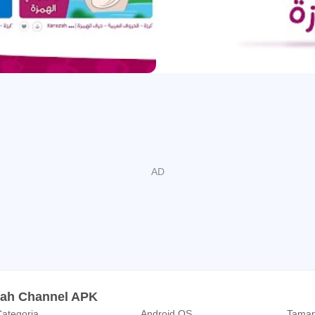
a crianças, produzindo conteúdo de vídeo interessante e que v
 seu desenvolvimento psicológico e espiritual.
 vídeo alternativo baseado em pesquisa sólida, conhecimento 
inados a desafiar o status quo no setor de educação infantil.
preparado por especialistas do setor de mídia e educação, gar
lhos. Acreditamos firmemente que a exposição de seus filhos ao
nto e na atitude deles em relação à beleza incomum do idioma 
m
zah Channel APK
ategoria
Android OS
Taman