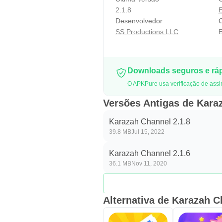
2.1.8
E
Desenvolvedor
C
SS Productions LLC
E
Downloads seguros e rá
O APKPure usa verificação de assi
Versões Antigas de Kara
Karazah Channel 2.1.8
39.8 MB
Jul 15, 2022
Karazah Channel 2.1.6
36.1 MB
Nov 11, 2020
Alternativa de Karazah C