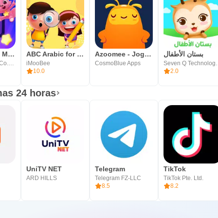
Kidoodle.TV: Movies, TV, Fun!
ABC Arabic for kids لمسه براعم
Azoomee - Jogos e vídeos
بستان الأطفال
A Parent Media Co. Inc.
iMooBee
CosmoBlue Apps
Seven Q T
10.0
2.0
mas 24 horas
UniTV NET
Telegram
TikTok
ARD HILLS
Telegram FZ-LLC
TikTok Pte. Ltd.
8.5
8.2