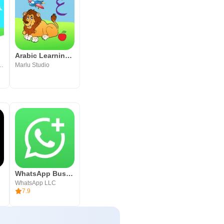
Arabic Learning For Kids
echnology FZ LLC
Marlu Studio
WhatsApp Business
WhatsApp LLC
7.9