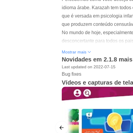
idioma árabe. Karazah tem todos 
que é versada em psicologia infa
que produzem conteúdo censurável
No mundo de hoje, especialmente
desconcertante para todos os pai
aproveita ao máximo esse poderos
Mostrar mais
língua árabe.
Novidades em 2.1.8 mais
Com o apoio de uma equipe de esp
Last updated on 2022-07-15
Árabes Unidos e Catar), Karazah e
Bug fixes
Vídeos e capturas de tel
Você pode encontrar vários canais
qualidade com uma perspectiva in
Desde composição, gravação e an
totalmente preparados por nossa
importância de oferecer conteúdo 
conteúdo que queremos mostrar pa
Visão