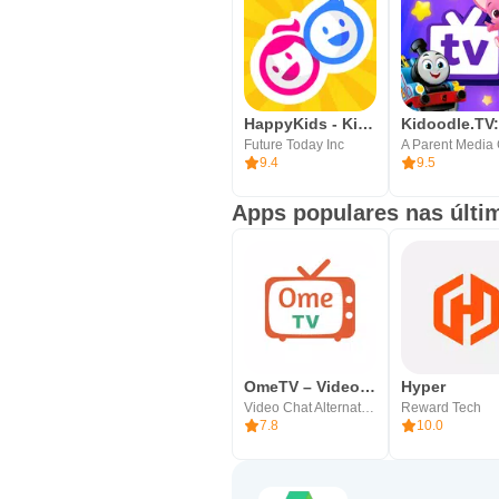
HappyKids - Kid-Safe Videos
Future Today Inc
9.4
9.5
Apps populares nas últi
OmeTV – Video Chat Alternative
Hyper
Video Chat Alternative
Reward Tech
7.8
10.0