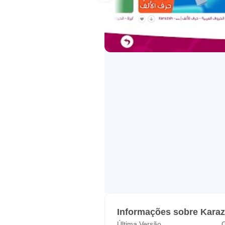
Inovando a indústria da mídia par
desempenhar um papel decisivo em
Missão
Com uma variedade de conteúdo de
produção de mídia, estamos determ
Nosso compromisso
O conteúdo inovador de Karazah, 
aprendizado inicial para seus fi
impacto significativo no crescime
Equipe de suporte:
appsupport@karazahchannel.co
Informações sobre Kara
Última Versão
C