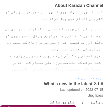
About Karazah Channel
کرازاہ چینل ایک بچوں کا چینل ہے جو عربی زبان کو
تفریحی انداز میں پیش کرتا ہے۔
عربی زبان میں چیری کے معنی ہے کرازاہ ، نرسری کی
ایک نظموں کے گانوں کا یوٹیوب چینل ہے جو بچوں کو
دلکش اور سائنسی انداز میں عربی زبان کے بنیادی
اصولوں کی تعلیم دیتا ہے۔
ہمیں احساس ہے کہ آپ اپنے بچوں کو عربی زبان سے
آشنا کرنے کے لئے کس طرح اعلی معیار کے ، قابل
اعتماد اور تعلیمی پروگراموں کے خواہاں ہیں۔
کارازہ کے پاس آپ کے بچوں کو ایسی ٹیم کے ذریعہ
مزید دکھائیں
تیار کردہ دل چسپ مواد فراہم کرنے کے لئے تمام
What's new in the latest 2.1.8
اجزاء موجود ہیں جو بچوں کی نفسیات اور میڈیا
Last updated on 2022-07-15
Bug fixes
پروڈکشن میں بخوبی واقف ہیں۔ یہ آپ کے بچ thoseے
ویڈیوز اور اسکرین شاٹس
کو ان یوٹیوب چینلز کے عادی ہونے سے بھی بچاسکتا