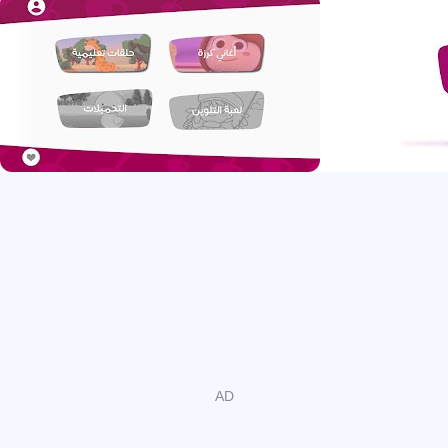
ہے جو بچ kidوں کے چینلز کی آڑ میں قابل اعتراض
مواد کو منتشر کرتے ہیں۔
آج کی دنیا میں ، خاص طور پر ترقی یافتہ ممالک میں
، بچوں کو یوٹیوب کے سامنے اچھ .ا موقع ملا ہے۔ یہ
ہر والدین کے لئے کافی حیران کن ہے کہ کتنے جلدی
بچے اپنے پسندیدہ پروگراموں اور چینلز کو خود سے
تلاش کرسکتے ہیں۔ کرازہ بچوں کے درمیان یوٹیوب کی
اس طاقتور اپیل کو سب سے زیادہ متاثر کرتی ہے ،
اور اس طرح انہیں عربی زبان کی دلچسپ جھلک برداشت
کرتی ہے۔
دنیا کے 5 ممالک (امریکہ ، فرانس ، ترکی ، متحدہ
عرب امارات ، اور قطر) کے میڈیا اور بچوں کی تعلیم
کے ماہرین کی ایک ٹیم کی مدد سے ، کرازہ بچوں پر
مبنی ویڈیو چینل کے شعبے میں ایک نئی راہ چلانے کے
لئے تیار ہے۔
آپ یوٹیوب پر متعدد عربی چینلز کو دیکھ سکتے ہیں