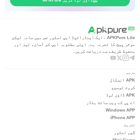
ڈاؤن لوڈ کریں APKPure
APKPure Lite - ایک اینڈرائیڈ ایپ اسٹور جس میں سادہ لیکن
موثر پیج کا تجربہ ہے۔ اپنی مطلوبہ ایپ کو آسان، تیز اور
محفوظ طریقے سے دریافت کریں۔
سروس
APK انسٹال
کروم توسیع
APK ڈاؤن لوڈ
اے پی کے ویب سائٹ بلڈر
Windows APP
iPhone APP
تفریح
گیم اسٹور