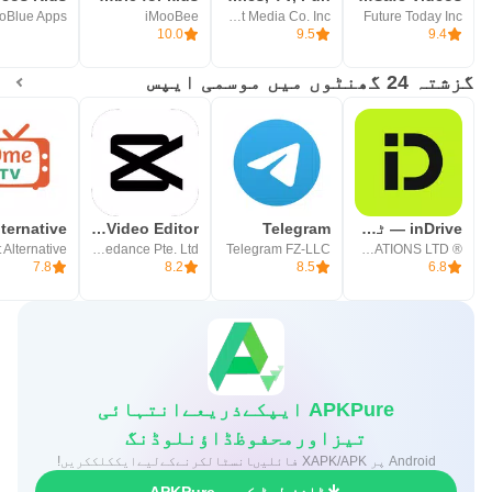
oBlue Apps
iMooBee
A Parent Media Co. Inc.
Future Today Inc
appsupport@karazahchannel.com
10.0
9.5
9.4
گزشتہ 24 گھنٹوں میں موسمی ایپس
inDrive — ٹیکسی سے زیادہ
Telegram
CapCut: Photo & Video Editor
Bytedance Pte. Ltd.
Telegram FZ-LLC
® SUOL INNOVATIONS LTD
7.8
8.2
8.5
6.8
APKPure ایپکےذریعےانتہائی
تیزاورمحفوظڈاؤنلوڈنگ
Android پر XAPK/APK فائلیںانسٹالکرنےکےلیےایککلککریں!