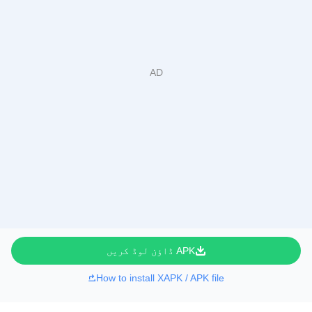
APK ڈاؤن لوڈ کریں
How to install XAPK / APK file