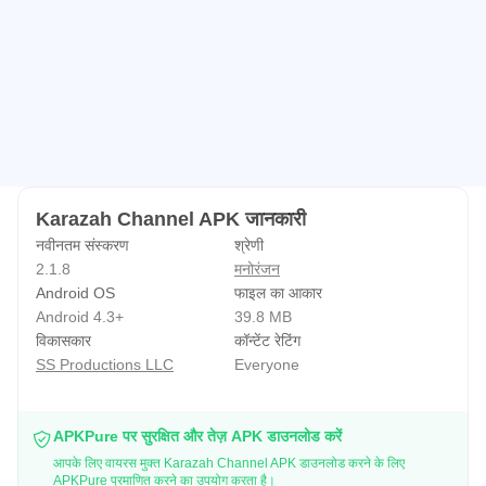
आपके लिए भी वह सामग्री बनाने में मदद मिलती है, जिसे हम दिखाना चाहते
हैं।
विजन
शेयर-योग्य और आकर्षक वीडियो सामग्री का निर्माण करके बच्चों के लिए
मीडिया उद्योग में नई जमीन को तोड़ना जो उनके मनोवैज्ञानिक और
आध्यात्मिक विकास में निर्णायक भूमिका निभा सकते हैं।
मिशन
Karazah Channel APK जानकारी
विभिन्न वैकल्पिक वीडियो सामग्री के साथ, जो ध्वनि अनुसंधान, बच्चों के
नवीनतम संस्करण
श्रेणी
मनोविज्ञान और मीडिया उत्पादन में विशेषज्ञता पर आधारित है, हम बच्चों के
2.1.8
मनोरंजन
शिक्षा उद्योग में यथास्थिति को चुनौती देने के लिए दृढ़ हैं।
Android OS
फाइल का आकार
हमारी प्रतिबद्धता
Android 4.3+
39.8 MB
विकासकार
कॉन्टेंट रेटिंग
मीडिया और शिक्षा क्षेत्र के विशेषज्ञों द्वारा तैयार कराज़ा की अभिनव सामग्री,
SS Productions LLC
Everyone
आपके बच्चों के लिए सबसे अच्छा प्रारंभिक सीखने का अनुभव सुनिश्चित
करती है। हम दृढ़ता से मानते हैं कि हमारे YouTube चैनल पर आपके बच्चों
के संपर्क का अरबी भाषा की असामान्य सुंदरता के प्रति उनके विकास और
APKPure पर सुरक्षित और तेज़ APK डाउनलोड करें
आपके लिए वायरस मुक्त Karazah Channel APK डाउनलोड करने के लिए
दृष्टिकोण पर महत्वपूर्ण प्रभाव पड़ेगा।
APKPure प्रमाणित करने का उपयोग करता है।