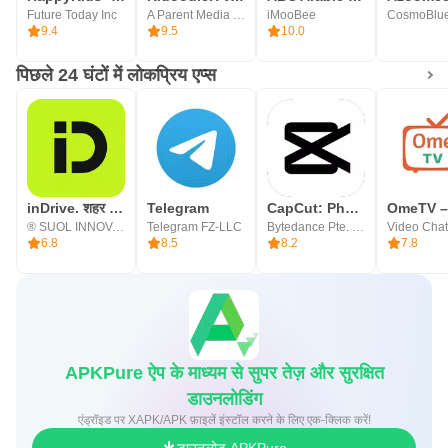
Future Today Inc
A Parent Media Co. Inc.
iMooBee
CosmoBlue
9.4
9.5
10.0
पिछले 24 घंटों में लोकप्रिय एप्स
inDrive. शहर & इंटरसिटी राइड
Telegram
CapCut: Photo & Video Editor
® SUOL INNOVATIONS LTD
Telegram FZ-LLC
Bytedance Pte. Ltd.
6.8
8.5
8.2
7.8
APKPure ऐप के माध्यम से सुपर तेज़ और सुरक्षित
डाउनलोडिंग
एंड्रॉइड पर XAPK/APK फ़ाइलें इंस्टॉल करने के लिए एक-क्लिक करें!