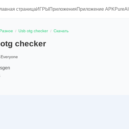
главная страница
ИГРЫ
Приложения
Приложение APKPure
A
Разное
Usb otg checker
Скачать
otg checker
Everyone
psgen
4