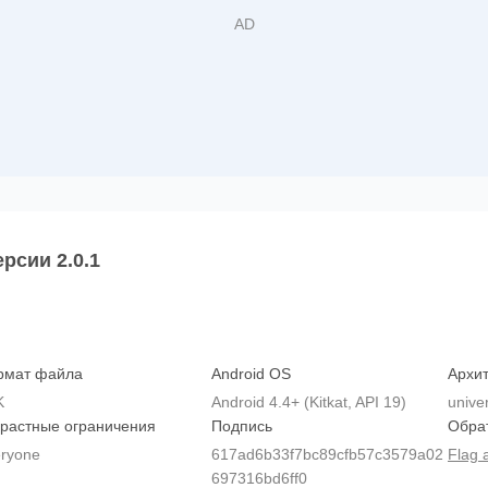
рсии 2.0.1
рмат файла
Android OS
Архит
K
Android 4.4+ (Kitkat, API 19)
unive
растные ограничения
Подпись
Обра
ryone
617ad6b33f7bc89cfb57c3579a02
Flag 
697316bd6ff0