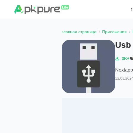
главная страница
Приложения
Usb 
3K+
Nextap
12/03/202