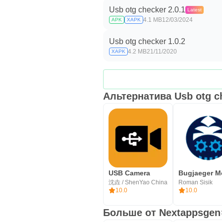
Usb otg checker 2.0.1
Latest
4.1 MB
12/03/2024
APK
XAPK
Usb otg checker 1.0.2
4.2 MB
21/11/2020
XAPK
Альтернатива Usb otg c
USB Camera
沈垚 / ShenYao China
Roman Sisik
10.0
10.0
Больше от Nextappsgen