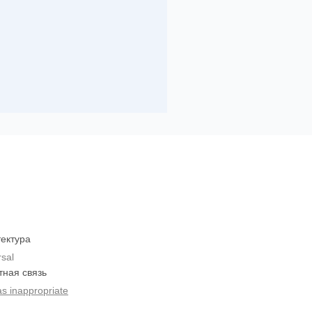
ектура
rsal
тная связь
as inappropriate