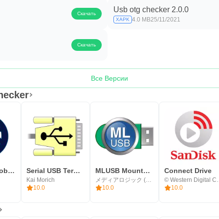
Usb otg checker 2.0.0
Скачать
4.0 MB
25/11/2021
XAPK
Скачать
Все Версии
hecker
Bugjaeger Mobile ADB - USB OTG
Serial USB Terminal
MLUSB Mounter: менеджер файлов
Connect Drive
Kai Morich
メディアロジック (Media Logic, corp.)
© Western Digital 
10.0
10.0
10.0