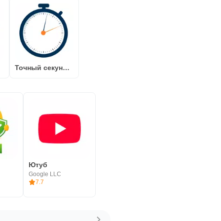
fc
Точный секундомер на русском
Ютуб
Google LLC
7.7