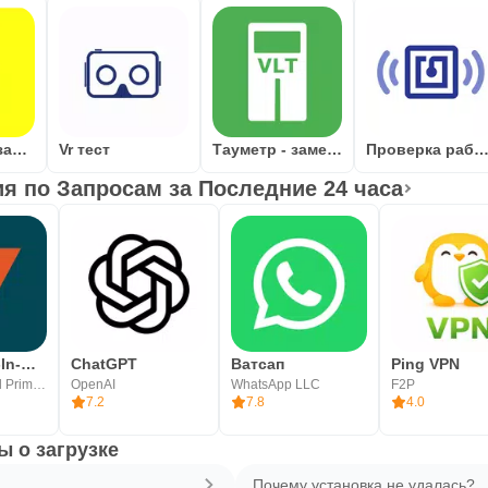
Люксметр - замер освещённости
Vr тест
Тауметр - замер тонировки
Проверка работы n
 по Запросам за Последние 24 часа
Vantage:All-In-One Trading App
ChatGPT
Ватсап
Ping VPN
Vantage Global Prime PTY LTD
OpenAI
WhatsApp LLC
F2P
7.2
7.8
4.0
 о загрузке
Почему установка не удалась?