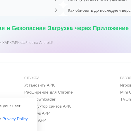
Как обновить до последней вер
я и Безопасная Загрузка через Приложение
ки XAPK/APK файлов на Android!
СЛУЖБА
РАЗВ
Установить APK
Игро
Расширение для Chrome
Mini
APK Downloader
TVOn
e your user
Конструктор сайтов APK
Windows APP
ur
Privacy Policy
iPhone APP