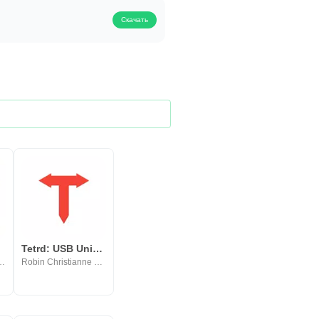
Скачать
Tetrd: USB Universal Tethering
Corporation or its affiliates.
Robin Christianne Juson