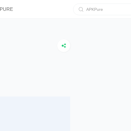
IPURE
APKPure