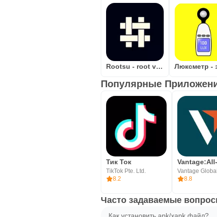
Rootsu - root validator
Популярные Приложения
Тик Ток
TikTok Pte. Ltd.
8.2
8.8
Часто задаваемые вопросы
Как установить apk/xapk файл?