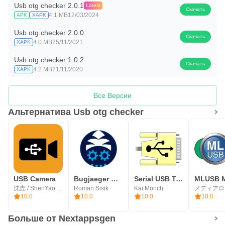
Usb otg checker 2.0.1
Latest
Скачать
4.1 MB
12/03/2024
APK
XAPK
Usb otg checker 2.0.0
Скачать
4.0 MB
25/11/2021
XAPK
Usb otg checker 1.0.2
Скачать
4.2 MB
21/11/2020
XAPK
Все Версии
Альтернатива Usb otg checker
USB Camera
Bugjaeger Mobile ADB - USB OTG
Serial USB Terminal
沈垚 / ShenYao China
Roman Sisik
Kai Morich
10.0
10.0
10.0
10.0
Больше от Nextappsgen