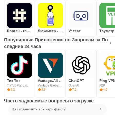
Rootsu - root validator
Люксметр - замер освещённости
Vr тест
Популярные Приложения по Запросам за По
следние 24 часа
Тик Ток
Vantage:All-In-One Trading App
ChatGPT
Ping VP
TikTok Pte. Ltd.
Vantage Global Prime PTY LTD
OpenAI
F2P
8.2
8.8
7.2
4.0
Часто задаваемые вопросы о загрузке
Как установить apk/xapk файл?