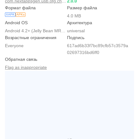
com.nextappsgen.usb.otg.checker
2.0.0
Формат файла
Размер файла
XAPK
APKs
4.0 MB
Android OS
Архитектура
Android 4.2+ (Jelly Bean MR1, API 17)
universal
Возрастные ограничения
Подпись
Everyone
617ad6b33f7bc89cfb57c3579a
02697316bd6ff0
Обратная связь
Flag as inappropriate