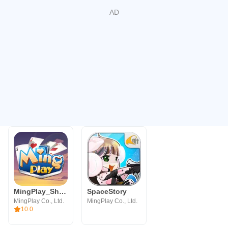
MingPlay_ShanKoeMee, BooGyi
SpaceStory
MingPlay Co., Ltd.
MingPlay Co., Ltd.
10.0