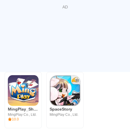
MingPlay_ShanKoeMee, BooGyi
SpaceStory
MingPlay Co., Ltd.
MingPlay Co., Ltd.
10.0