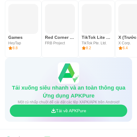
Games
Red Corner - Game Space
TikTok Lite - Faster TikTok
HeyTap
FRB Project
TikTok Pte. Ltd.
X Corp.
8.8
8.2
6.4
Tải xuống siêu nhanh và an toàn thông qua
Ứng dụng APKPure
Một cú nhấp chuột để cài đặt các tệp XAPK/APK trên Android!
Tải về APKPure