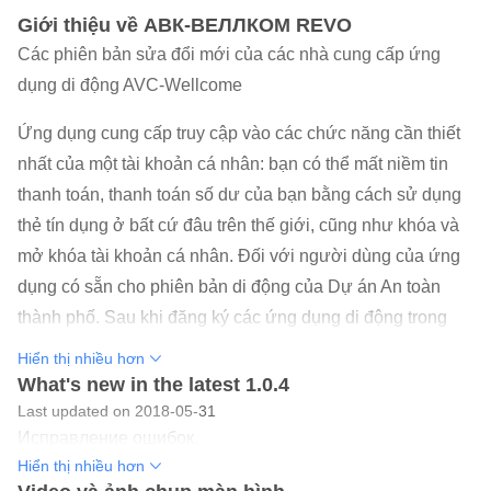
Giới thiệu về АВК-ВЕЛЛКОМ REVO
Các phiên bản sửa đổi mới của các nhà cung cấp ứng
dụng di động AVC-Wellcome
Ứng dụng cung cấp truy cập vào các chức năng cần thiết
nhất của một tài khoản cá nhân: bạn có thể mất niềm tin
thanh toán, thanh toán số dư của bạn bằng cách sử dụng
thẻ tín dụng ở bất cứ đâu trên thế giới, cũng như khóa và
mở khóa tài khoản cá nhân. Đối với người dùng của ứng
dụng có sẵn cho phiên bản di động của Dự án An toàn
thành phố. Sau khi đăng ký các ứng dụng di động trong
Bảng điều khiển AVK-Wellcome làm sẵn để gửi các tin tức
Hiển thị nhiều hơn
quan trọng nhất và các thông tin bạn cần từ những nhà
What's new in the latest 1.0.4
cung cấp theo hình thức push-thông báo. ứng dụng di
Last updated on 2018-05-31
Исправление ошибок.
động này có một cơ hội duy nhất để trả tiền dịch vụ truy
Hiển thị nhiều hơn
cập Internet cho bất kỳ thuê bao tài khoản cá nhân AVK-