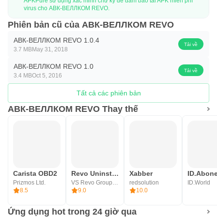
APKPure sử dụng xác minh chữ ký để đảm bảo tải APK miễn phí
virus cho АВК-ВЕЛЛКОМ REVO.
Phiên bản cũ của АВК-ВЕЛЛКОМ REVO
АВК-ВЕЛЛКОМ REVO 1.0.4
Tải về
3.7 MB
May 31, 2018
АВК-ВЕЛЛКОМ REVO 1.0
Tải về
3.4 MB
Oct 5, 2016
Tất cả các phiên bản
АВК-ВЕЛЛКОМ REVO Thay thế
Carista OBD2
Revo Uninstaller Mobile
Xabber
Prizmos Ltd.
VS Revo Group Ltd.
redsolution
ID.World
8.5
9.0
10.0
Ứng dụng hot trong 24 giờ qua